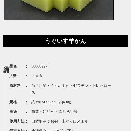
うぐいす羊かん
品名 ：
10000997
入数 ：
３０入
原材料 ：
白こし餡・うぐいす豆・ゼラチン・トレハロー
ス
規格 ：
約350×45×25? 約400g
用途 ：
前菜・ﾃﾞｻﾞｰﾄ・あしらい等
使用方法：
自然解凍でお召し上がり出来ます
保存方法：
冷凍保存（−１８℃以下）