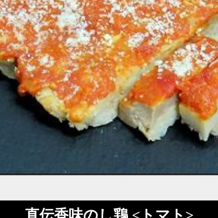
直伝香味のし鶏 <トマト>