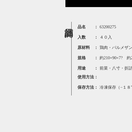
品名 ：
63200275
入数 ：
４０入
原材料 ：
鶏肉・パルメザ
規格 ：
約210×90×7? 約2
用途 ：
前菜・八寸・折
使用方法：
保存方法：
冷凍保存（−１８