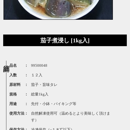
茄子煮浸し [1kg入]
品名 ：
99500048
入数 ：
１２入
原材料 ：
茄子・旨味タレ
規格 ：
総量1kg入
用途 ：
先付・小鉢・バイキング等
使用方法：
自然解凍使用可（温めるとより美味しく頂けま
す）
保存方法：
冷凍保存（−１８℃以下）