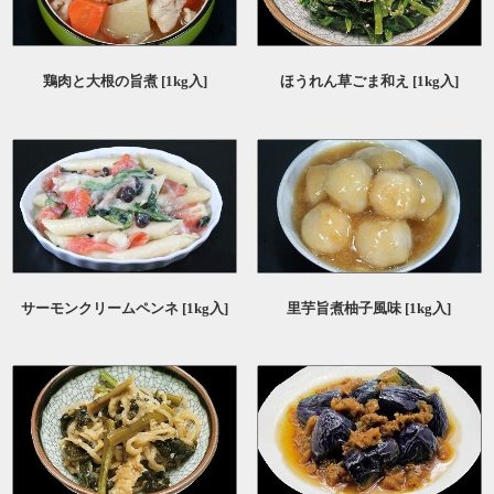
ほうれん草ごま和え [1kg入]
鶏肉と大根の旨煮 [1kg入]
里芋旨煮柚子風味 [1kg入]
サーモンクリームペンネ [1kg入]