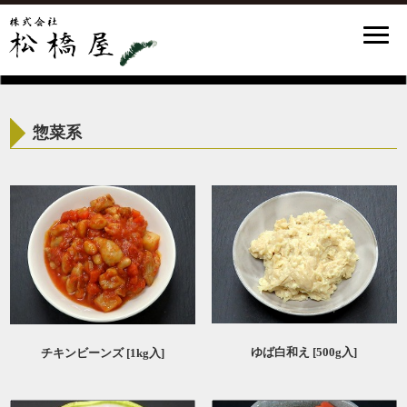
惣菜系
ゆば白和え [500g入]
チキンビーンズ [1kg入]