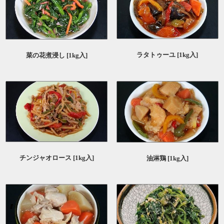
ラタトゥーユ [1kg入]
菜の花煮浸し [1kg入]
チンジャオロース [1kg入]
油淋鶏 [1kg入]