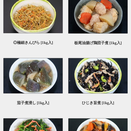
◎極細きんぴら [1kg入]
栃尾油揚げ鶏団子煮 [1kg入]
茄子煮浸し [1kg入]
ひじき旨煮 [1kg入]