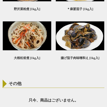
野沢菜粕煮 [1kg入]
＊麻婆茄子 [1kg入]
大根松前煮 [1kg入]
揚げ茄子肉味噌和え [1kg入]
その他
只今、商品はございません。