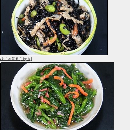
ひじき旨煮 [1kg入]