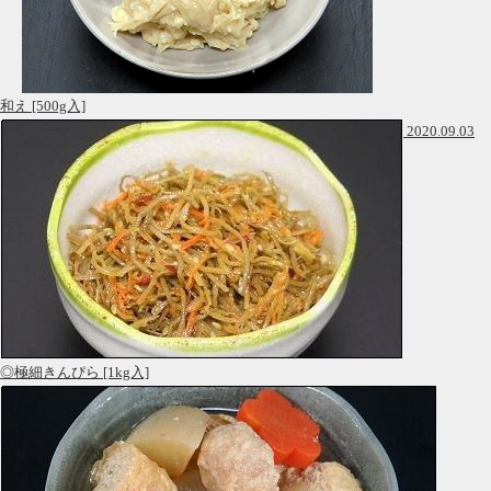
和え [500g入]
2020.09.03
◎極細きんぴら [1kg入]