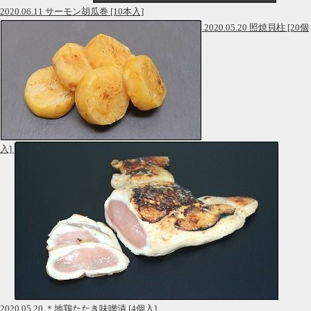
2020.06.11 サーモン胡瓜巻 [10本入]
2020.05.20 照焼貝柱 [20個
入]
2020.05.20 ＊地鶏たたき味噌漬 [4個入]