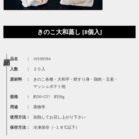
きのこ大和蒸し [8個入]
品名 ：
10100594
入数 ：
２０入
原材料 ：
きのこ各種・大和芋・鱈すり身・鶏肉・玉葱・
マッシュポテト他
規格 ：
約50×25? 約50g
用途 ：
蒸物等
使用方法：
加熱してお召し上がり下さい
保存方法：
冷凍保存（−１８℃以下）