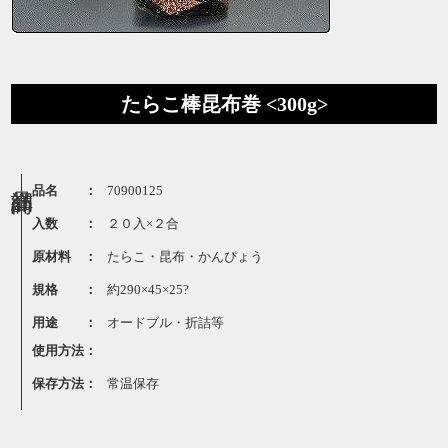
たらこ棒昆布巻 <300g>
品名 ：
70900125
入数 ：
２０入×２合
原材料 ：
たらこ・昆布・かんぴょう
規格 ：
約290×45×25?
用途 ：
オードブル・折詰等
使用方法：
保存方法：
常温保存