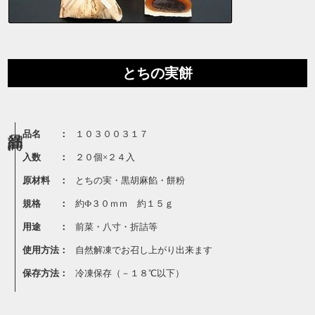
とちの実餅
品名 ：
１０３００３１７
入数 ：
２０個×２４入
原材料 ：
とちの実・黒胡麻餡・餅粉
規格 ：
約Ф３０ｍｍ 約１５ｇ
用途 ：
前菜・八寸・折詰等
使用方法：
自然解凍でお召し上がり出来ます
保存方法：
冷凍保存（－１８℃以下）