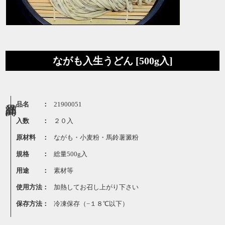
ながも入生うどん [500g入]
品名 ：
21900051
入数 ：
２０入
原材料 ：
ながも・小麦粉・馬鈴薯澱粉
規格 ：
総量500g入
用途 ：
素材等
使用方法：
加熱してお召し上がり下さい
保存方法：
冷凍保存（−１８℃以下）