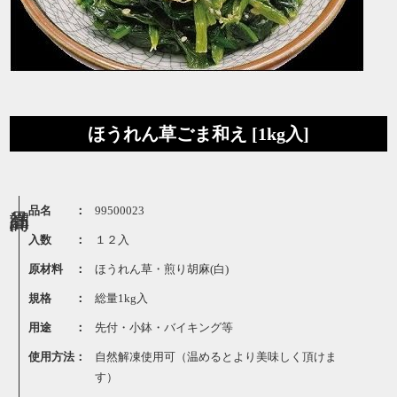
ほうれん草ごま和え [1kg入]
品名 ：
99500023
入数 ：
１２入
原材料 ：
ほうれん草・煎り胡麻(白)
規格 ：
総量1kg入
用途 ：
先付・小鉢・バイキング等
使用方法：
自然解凍使用可（温めるとより美味しく頂けま
す）