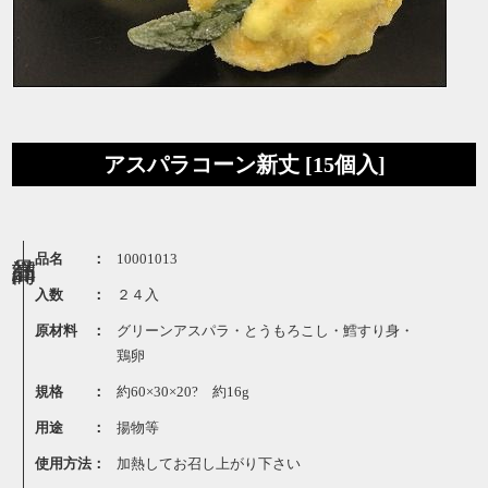
アスパラコーン新丈 [15個入]
品名 ：
10001013
入数 ：
２４入
原材料 ：
グリーンアスパラ・とうもろこし・鱈すり身・
鶏卵
規格 ：
約60×30×20? 約16g
用途 ：
揚物等
使用方法：
加熱してお召し上がり下さい