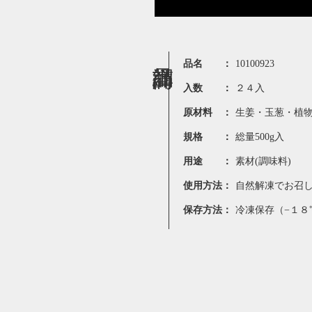
品名 ：
10100923
入数 ：
２４入
原材料 ：
生姜・玉葱・植
規格 ：
総量500g入
用途 ：
素材(調味料)
使用方法：
自然解凍でお召
保存方法：
冷凍保存（−１８