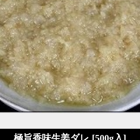
極旨香味生姜ダレ [500g入]