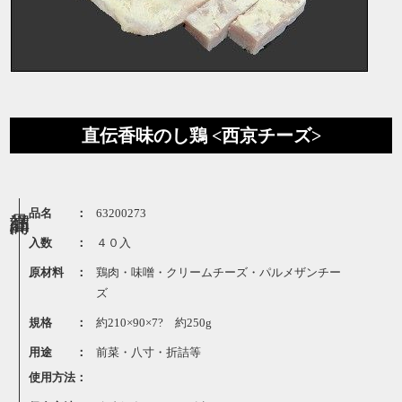
直伝香味のし鶏 <西京チーズ>
品名 ：
63200273
入数 ：
４０入
原材料 ：
鶏肉・味噌・クリームチーズ・パルメザンチー
ズ
規格 ：
約210×90×7? 約250g
用途 ：
前菜・八寸・折詰等
使用方法：