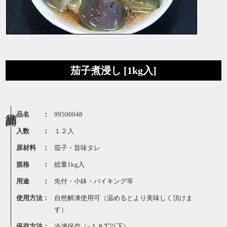
茄子煮浸し [1kg入]
品名 ：
99500048
入数 ：
１２入
原材料 ：
茄子・旨味タレ
規格 ：
総量1kg入
用途 ：
先付・小鉢・バイキング等
使用方法：
自然解凍使用可（温めるとより美味しく頂けま
す）
保存方法：
冷凍保存（−１８℃以下）