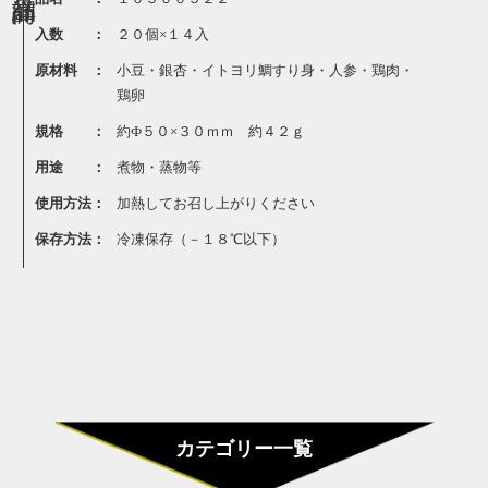
入数 ：
２０個×１４入
原材料 ：
小豆・銀杏・イトヨリ鯛すり身・人参・鶏肉・
鶏卵
規格 ：
約Ф５０×３０ｍｍ 約４２ｇ
用途 ：
煮物・蒸物等
使用方法：
加熱してお召し上がりください
保存方法：
冷凍保存（－１８℃以下）
カテゴリー一覧