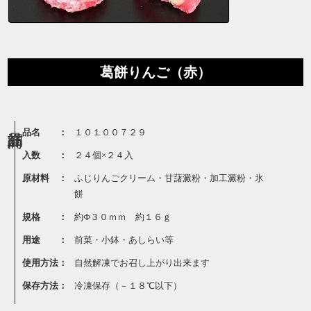
葛餅りんご（赤）
品名 ：
１０１００７２９
入数 ：
２４個×２４入
原材料 ：
ふじりんごクリーム・甘藷澱粉・加工澱粉・氷
餅
規格 ：
約Ф３０ｍｍ 約１６ｇ
用途 ：
前菜・小鉢・あしらい等
使用方法：
自然解凍でお召し上がり出来ます
保存方法：
冷凍保存（－１８℃以下）