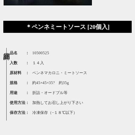
＊ペンネミートソース [20個入]
品名 ：
10500525
入数 ：
１４入
原材料 ：
ペンネマカロニ・ミートソース
規格 ：
約45×45×35? 約35g
用途 ：
折詰・オードブル等
使用方法：
加熱してお召し上がり下さい
保存方法：
冷凍保存（−１８℃以下）